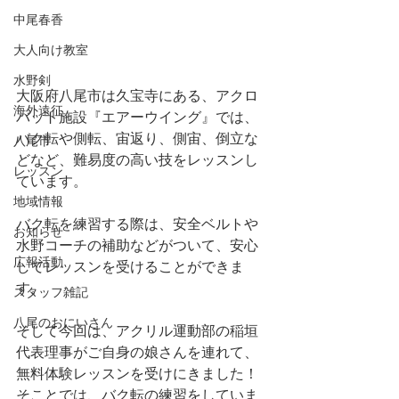
中尾春香
大人向け教室
水野剣
大阪府八尾市は久宝寺にある、アクロ
海外遠征
バット施設『エアーウイング』では、
バク転や側転、宙返り、側宙、倒立な
八尾市
どなど、難易度の高い技をレッスンし
レッスン
ています。
地域情報
バク転を練習する際は、安全ベルトや
お知らせ
水野コーチの補助などがついて、安心
広報活動
してレッスンを受けることができま
す。
スタッフ雑記
八尾のおにいさん
そして今回は、アクリル運動部の稲垣
代表理事がご自身の娘さんを連れて、
無料体験レッスンを受けにきました！
そことでは、バク転の練習をしていま