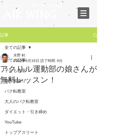
元オリンピック選手が教える施設
記事
全ての記事
水野 剣
全ての記事
2019年6月16日
読了時間: 4分
アクリル運動部の娘さんが
子ども教室
無料レッスン！
側方宙返り
バク転教室
大人のバク転教室
ダイエット・引き締め
YouTube
トップアスリート