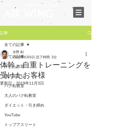
元オリンピック選手が教える施設
記事
全ての記事
水野 剣
全ての記事
2019年6月6日
読了時間: 3分
体幹、自重トレーニングを
子ども教室
受けたお客様
側方宙返り
更新日：
2019年11月3日
バク転教室
大人のバク転教室
ダイエット・引き締め
YouTube
トップアスリート