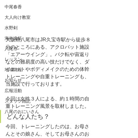
中尾春香
大人向け教室
水野剣
海外遠征
大阪府八尾市はJR久宝寺駅から徒歩８
分のところにある、アクロバット施設
八尾市
「エアーウイング」。バク転や宙返り
レッスン
などの難易度の高い技だけでなく、ダ
イエットやボディメイクのための体幹
地域情報
トレーニングや自重トレーニングも、
お知らせ
当施設で行っております。
広報活動
今回は女性３人による、約１時間の自
スタッフ雑記
重トレーニング風景を取材しました。
八尾のおにいさん
どんな人たち？
今回、トレーニングしたのは、お母さ
んとその娘さん、そしてお母さんのお