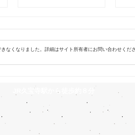
できなくなりました。詳細はサイト所有者にお問い合わせくだ
バク転インストラクター検定
自宅
に合格しました
ング 
JR久宝寺駅から徒歩約８分