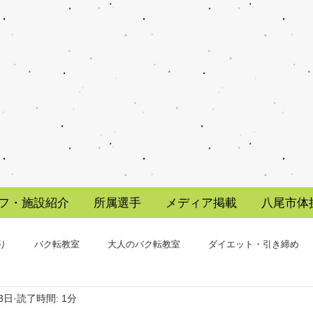
フ・施設紹介
所属選手
メディア掲載
八尾市体
り
バク転教室
大人のバク転教室
ダイエット・引き締め
3日
読了時間: 1分
大人向け教室
水野剣
海外遠征
八尾市
レッスン