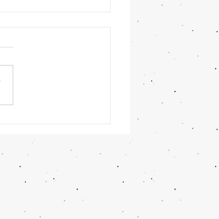
さ
で出来る、自重トレーニ
NO.5