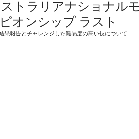
オーストラリアナショナル
ピオンシップ ラスト
尾のおにいさん
結果報告とチャレンジした難易度の高い技について