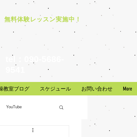
​無料体験レッスン実施中！
tel：090-5686-
9541
操教室ブログ
スケジュール
お問い合わせ
More
YouTube
地域情報
お知らせ