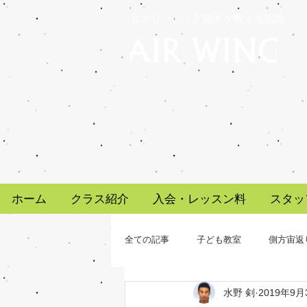
元オリンピック選手が教える施設
ホーム
クラス紹介
入会・レッスン料
スタッ
全ての記事
子ども教室
側方宙返
水野 剣
2019年9月
トップアスリート
中尾春香